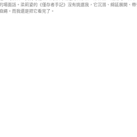
的場面話。梁莉姿的《僅存者手記》沒有挑選我，它沉溺、綿延展開、帶
麻繩。而我還是把它看完了。