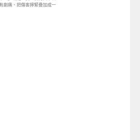
有劇痛、把傷害擰緊疊加成一