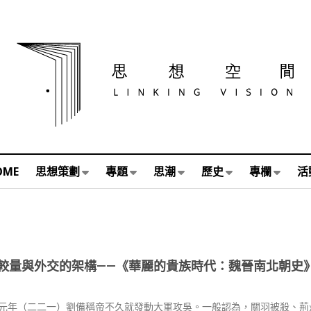
OME
思想策劃
專題
思潮
歷史
專欄
活
較量與外交的架構——《華麗的貴族時代：魏晉南北朝史
元年（二二一）劉備稱帝不久就發動大軍攻吳。一般認為，關羽被殺、荊