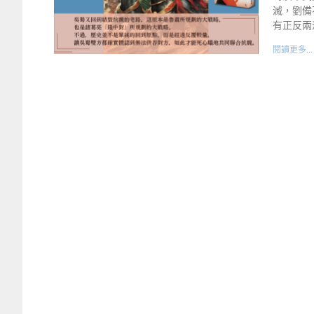
滅，劉備
有正反兩
閱讀更多...