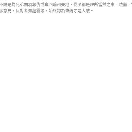
不論是為兄弟關羽報仇或奪回荊州失地，伐吳都是理所當然之事。然而，
派意見，反對者如趙雲等，始終認為曹魏才是大敵。