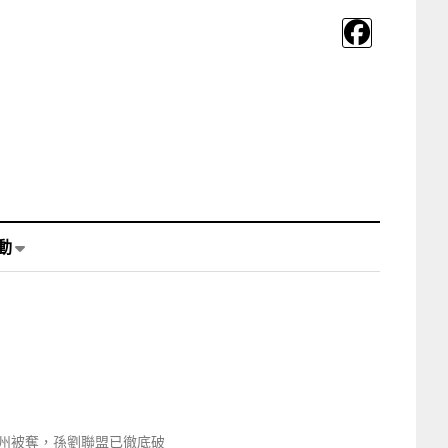
動
》
州被奪，孫劉聯盟已徹底破