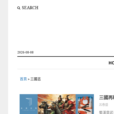
SEARCH
2026-08-08
H
首頁
>
三國志
三國再
呂春盛
蜀漢章武