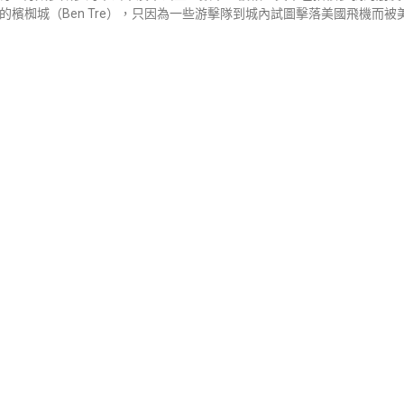
人的檳椥城（Ben Tre），只因為一些游擊隊到城內試圖擊落美國飛機而