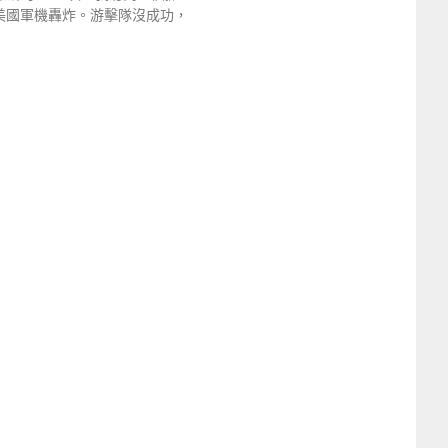
被美國軍機轟炸。游擊隊沒成功，