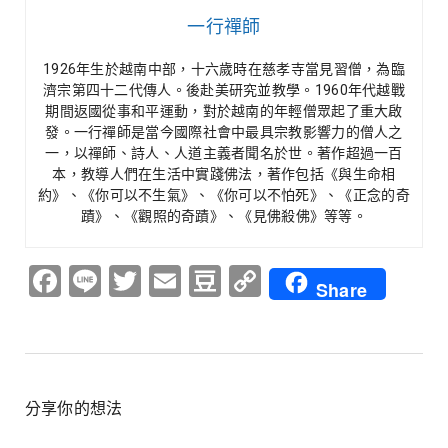
一行禪師
1926年生於越南中部，十六歲時在慈孝寺當見習僧，為臨
濟宗第四十二代傳人。後赴美研究並教學。1960年代越戰
期間返國從事和平運動，對於越南的年輕僧眾起了重大啟
發。一行禪師是當今國際社會中最具宗教影響力的僧人之
一，以禪師、詩人、人道主義者聞名於世。著作超過一百
本，教導人們在生活中實踐佛法，著作包括《與生命相
約》、《你可以不生氣》、《你可以不怕死》、《正念的奇
蹟》、《觀照的奇蹟》、《見佛殺佛》等等。
Facebook
Line
Twitter
Email
Douban
Copy
Share
Link
分享你的想法