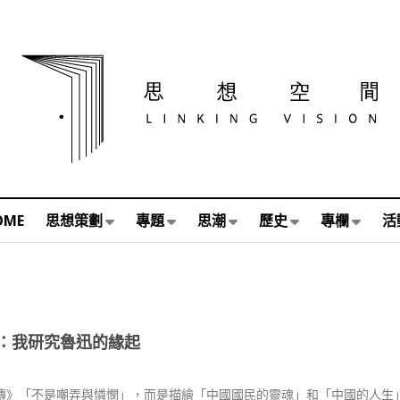
OME
思想策劃
專題
思潮
歷史
專欄
活
：我研究魯迅的緣起
傳》「不是嘲弄與憐憫」，而是描繪「中國國民的靈魂」和「中國的人生