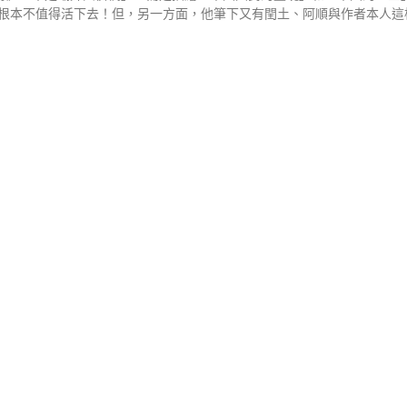
根本不值得活下去！但，另一方面，他筆下又有閏土、阿順與作者本人這樣