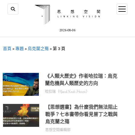
2026-08-06
首頁
>
專題
>
烏克蘭之殤
>
第 3 頁
《人類大歷史》作者哈拉瑞：烏克
蘭危機與人類歷史的方向
哈拉瑞（Yuval Noah Harari）
【思想選書】為什麼我們無法阻止
戰爭？七本書帶你看見普丁之戰與
烏克蘭之殤
思想空間編輯部