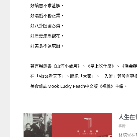
好讀書不求甚解，
好唱戲不務正業，
好八卦囫圇吞棗，
好歷史走馬觀花，
好美食不遠庖廚。
著有暢銷書《山河小歲月》、《皇上吃什麼》、《潘金
在「Vista看天下」、騰訊「大家」、「入流」等設有專
美食雜誌Mook Lucky Peach中文版《福桃》主編。
人生在
李舒
林語堂在