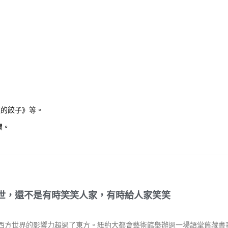
蓮的餃子》等。
欄。
世，還不是有時笑笑人家，有時給人家笑笑
西方世界的影響力超過了東方。紐約大都會藝術館舉辦過一場語堂舊藏書