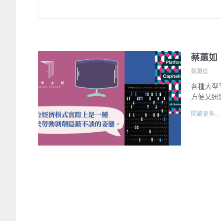
蔡蕙如
蔡蕙如
各種大型平
方便又迅
閱讀更多...