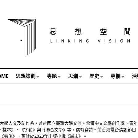
OME
思想策劃
專題
思潮
歷史
專欄
活
浸會大學人文及創作系，曾赴國立臺灣大學交流。曾獲中文文學創作獎、青
ple 樣本》、《字花》與《聯合文學》等，偶有寫詩。前香港電台清談節
說《卷施》，預計於2023年出版小說《崩末》。