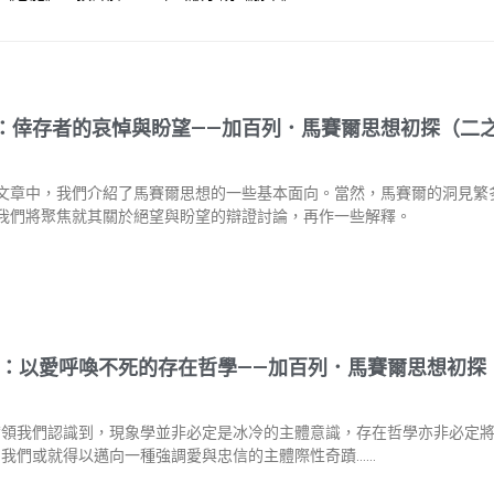
：倖存者的哀悼與盼望——加百列．馬賽爾思想初探（二
文章中，我們介紹了馬賽爾思想的一些基本面向。當然，馬賽爾的洞見繁
我們將聚焦就其關於絕望與盼望的辯證討論，再作一些解釋。
：以愛呼喚不死的存在哲學——加百列．馬賽爾思想初探
帶領我們認識到，現象學並非必定是冰冷的主體意識，存在哲學亦非必定
，我們或就得以邁向一種強調愛與忠信的主體際性奇蹟……
.