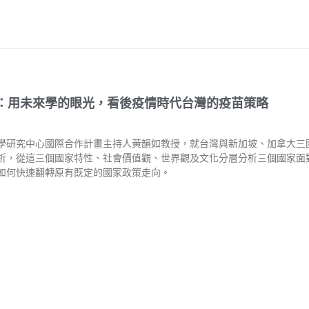
：用未來學的眼光，看後疫情時代台灣的疫苗策略
學研究中⼼國際合作計畫主持⼈⿈韻如教授，就台灣與新加坡、加拿⼤三
析，從這三個國家特性、社會價值觀、世界觀及⽂化分層分析三個國家⾯
如何快速翻轉原有既定的國家政策⾛向。