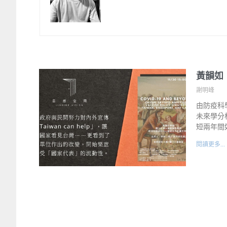
黃韻如
謝明峰
由防疫科
未來學分
短兩年間
閱讀更多...