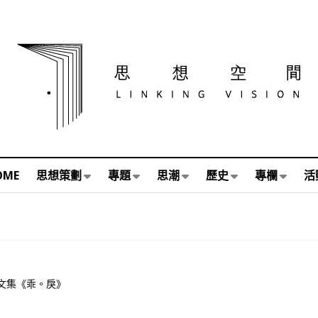
OME
思想策劃
專題
思潮
歷史
專欄
活
文集《乖。戾》