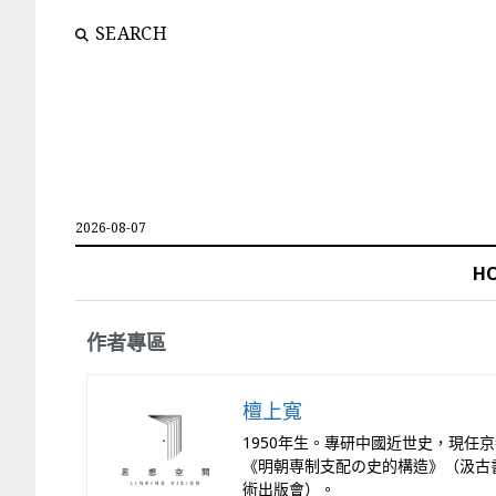
SEARCH
2026-08-07
H
作者專區
檀上寬
1950年生。專研中國近世史，現任
《明朝専制支配の史的構造》（汲古
術出版會）。