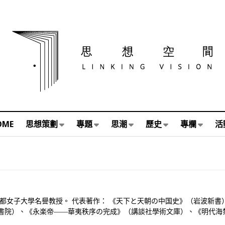
OME
思想策劃
專題
思潮
歷史
專欄
活
京都女子大學名譽教授。 代表著作： 《天下と天朝の中国史》（岩波新書
書院）、《永楽帝――華夷秩序の完成》（講談社學術文庫）、《明代海