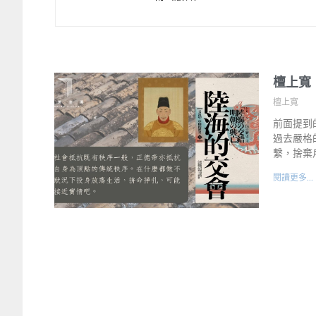
檀上寬
檀上寬
前面提到
過去嚴格
繫，捨棄
閱讀更多...