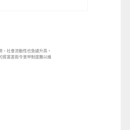
濟，社會流動性也急遽升高。
的貧富差距令里甲制度難以維