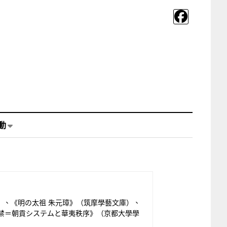
動
）、《明の太祖 朱元璋》（筑摩學藝文庫）、
禁＝朝貢システムと華夷秩序》（京都大學學