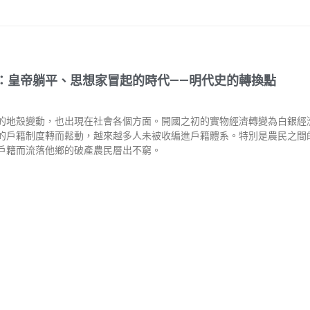
：皇帝躺平、思想家冒起的時代——明代史的轉換點
的地殼變動，也出現在社會各個方面。開國之初的實物經濟轉變為白銀經
的戶籍制度轉而鬆動，越來越多人未被收編進戶籍體系。特別是農民之間
戶籍而流落他鄉的破產農民層出不窮。