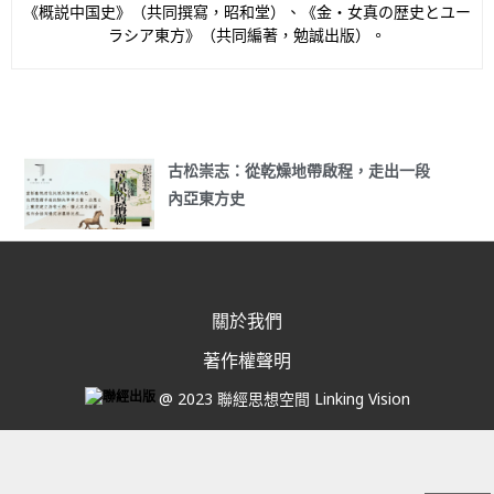
《概説中国史》（共同撰寫，昭和堂）、《金・女真の歴史とユー
ラシア東方》（共同編著，勉誠出版）。
古松崇志：從乾燥地帶啟程，走出一段
內亞東方史
關於我們
著作權聲明
@ 2023 聯經思想空間 Linking Vision