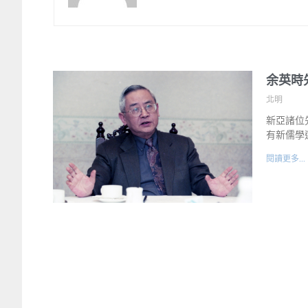
余英時
北明
新亞諸位
有新儒學
閱讀更多...