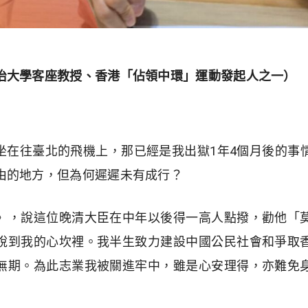
治大學客座教授、香港「佔領中環」運動發起人之一）
終於坐在往臺北的飛機上，那已經是我出獄1年4個月後的
由的地方，但為何遲遲未有成行？
》，說這位晚清大臣在中年以後得一高人點撥，勸他「
說到我的心坎裡。我半生致力建設中國公民社會和爭取
無期。為此志業我被關進牢中，雖是心安理得，亦難免