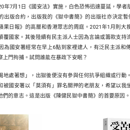
20年7月1日《國安法》實施，白色恐怖迅速蔓延，學
的出版合約，出版我的《獄中書簡》的出版社亦決定暫
蘋果日報》的高層和香港眾志的周庭。2021年1月則大
顛覆國家。其後陸續有民主派人士因為言論或籌款支持
因為國安署經常在早上6點到家裡逮人，有泛民主派和
察上門拘捕。試問誰能在暴政下安眠？
揭地處著想」，出獄後便沒有參與任何抗爭組織或行動
和被國安署以「莫須有」罪名關押的老朋友，希望以我
他們的意志。這是出版《陳健民獄中書簡》的首要原因