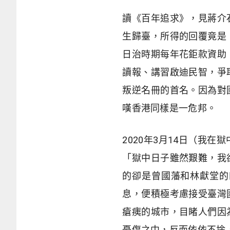
讀《百年追求》，見蔣介
生歸臺，所得的回覆竟是
日治時期每年花鉅款資助
讀報、講習啟迪民智，爭
叛逆名冊的首名。因為對
嘆香港同樣是一危邦。
2020年3月14日（我
「獄中日子雖然艱難，我
的卻是曾國藩和林獻堂的
息，便積極考慮接受臺灣
瘡痍的城市，目睹人們因
憂傷之中，反而依依不捨