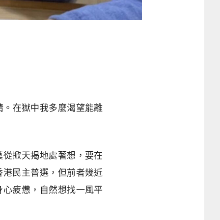
事情。在獄中我多麼渴望能離
莫從掀天揭地處著想，要在
香港民主普選，但前者幾近
身心疲憊，自然想找一風平