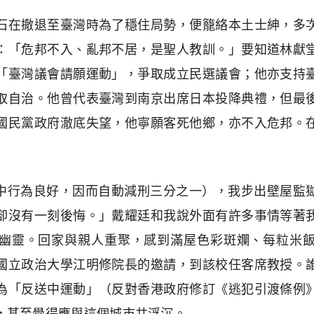
石在撤退至臺灣時為了穩住局勢，便籠絡本土士紳，多
：「危邦不入、亂邦不居，是聖人教訓。」要知道林獻
「臺灣議會請願運動」，爭取成立民選議會；他亦支持
取自治。他曾代表臺灣到南京出席日本投降典禮，但最
國民黨政府澈底失望，他寧願客死他鄉，亦不入危邦。
在獄中行為良好，因而自動減刑三分之一），我步出壁屋
卻沒有一刻後悔。」戴耀廷和我說外面有許多事情等著
幽靈。回家與親人重聚，感到滿屋色彩斑斕、每粒米
國立政治大學江明修院長的邀請，到該校任客席教授。
為「反送中運動」（反對香港政府修訂《逃犯引渡條例
，甚至覺得應與這個城市共浮沉。