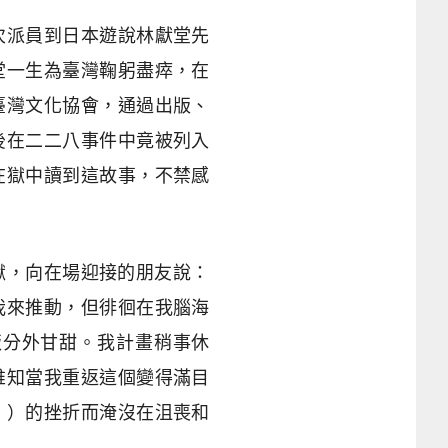
次派員到日本遊說林獻堂先
堂一生為臺灣鞠躬盡瘁，在
臺灣文化協會，通過出版、
後在二二八事件中竟被列入
在獄中讀到這故事，不禁感
監獄，向在場迎接的朋友說：
我來推動，但徘徊在我腦海
飯分外甘甜。我計畫稍事休
誰知當我重返這個變得滿目
》）的挫折而淹沒在沮喪和