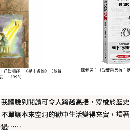
陳健民：《受苦與反抗：獄
ffer）著、許碧端譯：《獄中書簡》（基督
），1998）
，我體驗到閱讀可令人跨越高牆，穿梭於歷史
，不單讓本來空洞的獄中生活變得充實，讀著
好過……