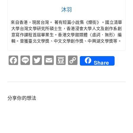
沐羽
來自香港，現居台灣。 著有短篇小說集《煙街》。國立清華
大學台灣文學研究所碩士生，香港浸會大學人文及創作系創
意寫作課程首屆畢業生。香港文學館媒體〈虛詞．無形〉編
輯。曾獲臺北文學獎、中文文學創作獎、中興湖文學獎等。
Facebook
Line
Twitter
Email
Douban
Copy
Share
Link
分享你的想法