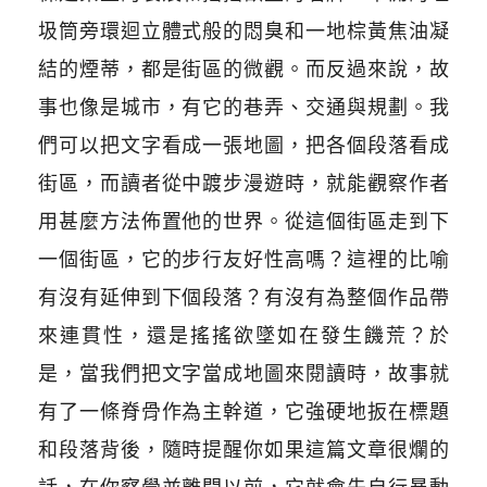
圾筒旁環迴立體式般的悶臭和一地棕黃焦油凝
結的煙蒂，都是街區的微觀。而反過來說，故
事也像是城市，有它的巷弄、交通與規劃。我
們可以把文字看成一張地圖，把各個段落看成
街區，而讀者從中踱步漫遊時，就能觀察作者
用甚麼方法佈置他的世界。從這個街區走到下
一個街區，它的步行友好性高嗎？這裡的比喻
有沒有延伸到下個段落？有沒有為整個作品帶
來連貫性，還是搖搖欲墜如在發生饑荒？於
是，當我們把文字當成地圖來閱讀時，故事就
有了一條脊骨作為主幹道，它強硬地扳在標題
和段落背後，隨時提醒你如果這篇文章很爛的