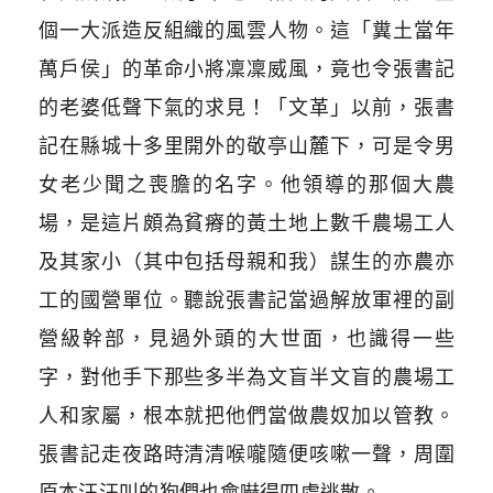
個一大派造反組織的風雲人物。這「糞土當年
萬戶侯」的革命小將凜凜威風，竟也令張書記
的老婆低聲下氣的求見！「文革」以前，張書
記在縣城十多里開外的敬亭山麓下，可是令男
女老少聞之喪膽的名字。他領導的那個大農
場，是這片頗為貧瘠的黃土地上數千農場工人
及其家小（其中包括母親和我）謀生的亦農亦
工的國營單位。聽說張書記當過解放軍裡的副
營級幹部，見過外頭的大世面，也識得一些
字，對他手下那些多半為文盲半文盲的農場工
人和家屬，根本就把他們當做農奴加以管教。
張書記走夜路時清清喉嚨隨便咳嗽一聲，周圍
原本汪汪叫的狗們也會嚇得四處逃散。