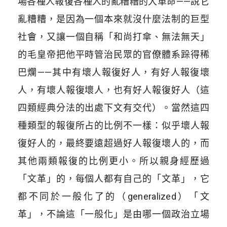
場各種人報復各種人的亂糟糟的大革命——說它
亂糟糟，是因為一個本來就沒什麼法制的巨型
社會，又讓一個自稱「和尚打傘、無法無天」
的毛皇帝把他平時管治民眾的官僚體系跺得稀
巴爛——其中有壞人報復好人，有好人報復壞
人，有壞人報復壞人，也有好人報復好人（這
四類經典分法的出處下文有交代）。當然這四
種類型的報復所占的比例不一樣：似乎壞人報
復好人的，最終要遠超過好人報復壞人的，而
其他兩類報復的比例更小。所以親身經歷過
「文革」的，每個人都有自己的「文革」，它
都不同於一般化了的（generalized）「文
革」，不論這「一般化」是由哪一個政治立場