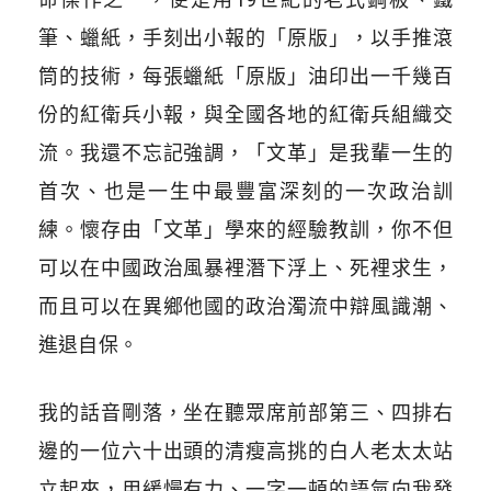
筆、蠟紙，手刻出小報的「原版」，以手推滾
筒的技術，每張蠟紙「原版」油印出一千幾百
份的紅衛兵小報，與全國各地的紅衛兵組織交
流。我還不忘記強調，「文革」是我輩一生的
首次、也是一生中最豐富深刻的一次政治訓
練。懷存由「文革」學來的經驗教訓，你不但
可以在中國政治風暴裡潛下浮上、死裡求生，
而且可以在異鄉他國的政治濁流中辯風識潮、
進退自保。
我的話音剛落，坐在聽眾席前部第三、四排右
邊的一位六十出頭的清瘦高挑的白人老太太站
立起來，用緩慢有力、一字一頓的語氣向我發