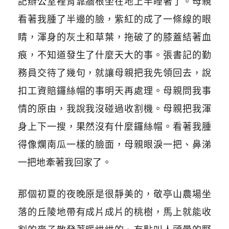
記辦公室裡背靠牆根坐在地上半睡著了。母親
看著我腫了半邊的臉，紫紅的成了一條線的眼
睛，渾身的灰土和草葉，拖破了的膝蓋結著血
痕，不知道發生了什麼天大的事。張書記的勤
務員交待了幾句，就讓母親把我先領回去，說
扣工資賠鑼絲帽的事明天再處理。母親問我事
情的原由，我說我沒碰過收割機。母親把我渾
身上下一搜，果然沒有什麼鑼絲帽。看著我腫
得像爛南瓜一樣的臉面，母親眼淚一把、鼻涕
一把地牽著我回家了。
那個初夏的夜晚原是很靜美的，敬亭山農場坐
落的丘陵地帶有成片成片的桃樹，馬上就能收