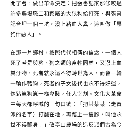
開了會，做出革命決定：把張書記家那條咬過
許多農場職工和家屬的大狼狗給打死，與張書
記合埋一個土坑，潑上豬血人糞，這叫做「惡
狗伴惡人」。
在那一片鄉村，按照代代相傳的信念，一個人
死了若是與豬、狗之類的畜牲同葬，又潑上血
糞汙物，死者就永遠不得轉世為人，而會一輪
一輪作豬狗，死者的子女後代也永不得好運，
像豬崽狗崽一樣卑賤，任人宰割。文化大革命
中每天都呼喊的一句口號：「把某某某（走資
派的名字）打翻在地，再踏上一隻腳，叫他永
世不得翻身！」敬亭山農場的造反派們古為今