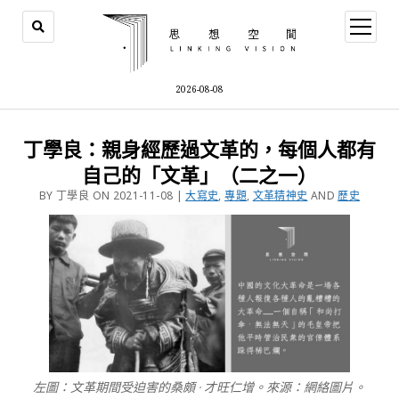
2026-08-08
丁學良：親身經歷過文革的，每個人都有
自己的「文革」（二之一）
BY 丁學良 ON 2021-11-08 |
大寫史
,
專題
,
文革精神史
AND
歷史
左圖：文革期間受迫害的桑頗 · 才旺仁增。來源：網絡圖片。