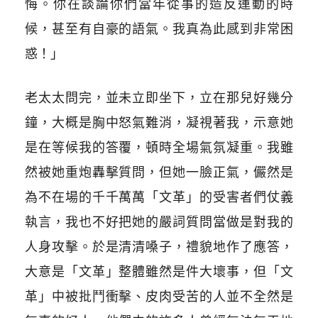
悔。你在談論你們當年從事的造反運動的時
候，甚至有自豪的語氣。我真為此感到非常困
惑！」
老太太問完，並未立即坐下，立在那兒好幾分
鐘，大概是胸中怒氣難消，凝視著我，示意她
是在等候我的答覆，頓時全場氣氛凝重。我雖
然被她重炮轟擊質問，但她一臉正氣，儼然是
為不在場的千千萬萬「文革」的受害者們仗義
執言，我也不好把她的嚴詞質問當做是對我的
人身攻擊。於是清清嗓子，禮貌地作了應答，
大意是「文革」整體雖然是件大壞事，但「文
革」中被批鬥衝擊、皮肉受苦的人並不全然是