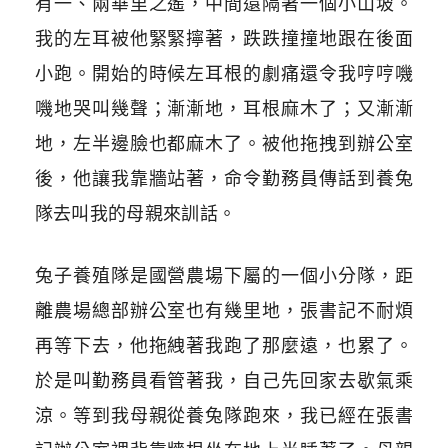
有一、兩華里之遙，中間還隔著一個小山坡。
我的左耳被他緊緊擰著，跌跌撞撞地跟在後面
小跑。開始的時候左耳根的劇痛還令我哼哼嘰
嘰地哭叫幾聲；漸漸地，耳根麻木了；又漸漸
地，左半邊臉也都麻木了。被他拖拽到辦公室
後，他讓我靠牆站著，命令勤務員傳話到養兔
隊去叫我的母親來訓話。
兔子養殖隊是國營農場下屬的一個小分隊，距
離農場總部辦公室也有幾里地，張書記不耐煩
再等下去，他拖絏著我跑了那麼遠，也累了。
於是叫勤務員看管著我，自己先回家去歇氣乘
涼。等到我母親從養兔隊跑來，我已經在張書