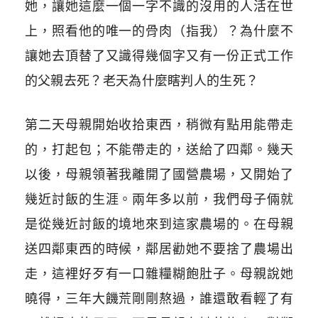
她，讓她這麼一個一字不識的沒用的人活在世
上，照看他的唯一的骨肉（指我）？為什麼不
讓她去頂替了又識得幾個字又有一份正式工作
的父親去死？老天為什麼瞎判人的生死？
第二天母親開始收拾東西，稍微有點用能帶走
的，打起包；不能帶走的，送給了四鄰。幾天
以後，母親領著我離開了國營農場，又開始了
幾近討飯的生涯。兩年多以前，我們母子倆就
是從幾近討飯的境地來到這家農場的。在母親
送四鄰東西的時候，鄰居勸她不要捨了農場出
走，這裡好歹有一口雜糧糊飽肚子。母親說她
曉得，三年大饑荒剛剛熬過，誰還敢看輕了有