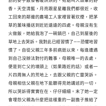
割的麥子散發著暖烘烘的、有點叫人頭暈的野
香。天空清藍，月亮跟星星離我們都很近，收
工回來的鄰邊的農場工人家裡冒著炊煙，把茅
草的薰味播送到近近遠遠的四處。母親沒有生
火做飯，她給我泡了一碗鍋巴，自己到屋後的
草地上去哭訴。我對此已經習慣了——恐懼地習
慣了。自從父親三年多前病逝以來，每逢遭遇
到自己沒辦法對付的難事，母親唯一的去處，
便是到亡父的墳頭上（如果路近的話）或者一
片四周無人的荒地上，去跟父親的亡靈哭訴。
母親相信父親在地下能聽得見她講述的一切，
所以哭訴得實實在在、仔仔細細。末了她一定
會埋怨父親為什麼把這樣重的一副擔子推給了