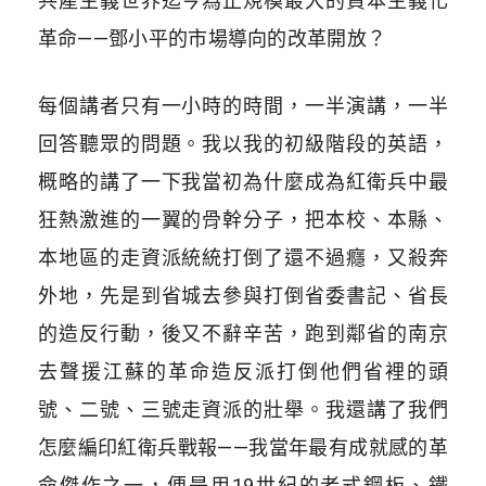
共產主義世界迄今為止規模最大的資本主義化
革命——鄧小平的市場導向的改革開放？
每個講者只有一小時的時間，一半演講，一半
回答聽眾的問題。我以我的初級階段的英語，
概略的講了一下我當初為什麼成為紅衛兵中最
狂熱激進的一翼的骨幹分子，把本校、本縣、
本地區的走資派統統打倒了還不過癮，又殺奔
外地，先是到省城去參與打倒省委書記、省長
的造反行動，後又不辭辛苦，跑到鄰省的南京
去聲援江蘇的革命造反派打倒他們省裡的頭
號、二號、三號走資派的壯舉。我還講了我們
怎麼編印紅衛兵戰報——我當年最有成就感的革
命傑作之一，便是用19世紀的老式鋼板、鐵