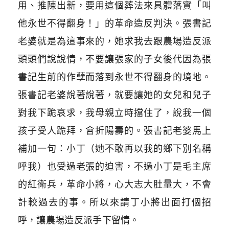
用、推陳出新，要用這個葬法來具體落實「叫
他永世不得翻身！」的革命造反判決。張書記
老婆就是為這事來的，她求我去跟農場造反派
頭頭們說說情，不要讓張家的子女後代因為張
書記生前的作孽而落到永世不得翻身的境地。
張書記老婆說著說著，就要讓她的女兒和兒子
對我下跪哀求，我母親立時擋住了，說我一個
孩子受人跪拜，會折陽壽的。張書記老婆馬上
補加一句：小丁（她不敢再以我的鄉下別名稱
呼我）也受過老張的迫害，不過小丁是毛主席
的紅衛兵，革命小將，心大志大肚量大，不會
計較過去的事。所以來請丁小將出面打個招
呼，讓農場造反派手下留情。