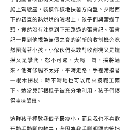
爬上駕駛座，裝模作樣地扶著方向盤。夕陽西
下的初夏的熱烘烘的曬場上，孩子們興奮過了
頭，竟然沒有注意到下班路過的張書記。張書
記一見到他視為無價之寶的嶄新的收割機旁竟
然圍滿著小孩，小傢伙們竟敢對收割機又是撫
摸又是攀爬，怒不可遏，大喝一聲，撲將過
來。他有條腿不太好，平時走路，手裡常撐著
一根木拐杖，時不時地也可以用來揍職工兩
下。這當兒那根棍子被充分地利用，孩子們揍
得哇哇鼠竄。
這群孩子裡數我個子最瘦小，而且我也不喜歡
玩動手動腳的物事，全因為我手腳明顯的笨拙