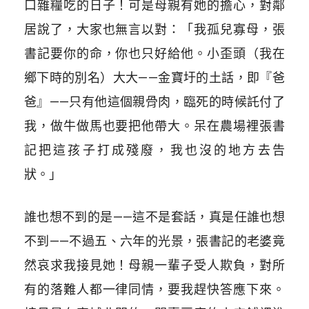
口雜糧吃的日子！可是母親有她的擔心，對鄰
居說了，大家也無言以對：「我孤兒寡母，張
書記要你的命，你也只好給他。小歪頭（我在
鄉下時的別名）大大——金寶圩的土話，即『爸
爸』——只有他這個親骨肉，臨死的時候託付了
我，做牛做馬也要把他帶大。呆在農場裡張書
記把這孩子打成殘廢，我也沒的地方去告
狀。」
誰也想不到的是——這不是套話，真是任誰也想
不到——不過五、六年的光景，張書記的老婆竟
然哀求我接見她！母親一輩子受人欺負，對所
有的落難人都一律同情，要我趕快答應下來。