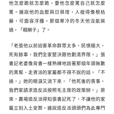
他怎麼跪就怎麼跪，要他怎麼罵自己就怎麼
罵。據說他的血壓與日俱增，人瘦得像根枯
藤，可面容浮腫。那個寒冷的冬天他沒能挨
過，「翹辮子」了。
「老張他以前迫害革命群眾太多，民憤極大，
死有餘辜，我們全家堅決跟他劃清界限。」張
書記老婆像背書一樣熟練地說著那個年頭無數
的黑幫、走資派的家屬都不得不說的話。「不
過，」她的眼淚又淌下來，「他死後的喪事，
我們家請求造反派按照毛主席的政策辦。」原
來，農場造反派得知張書記死了，不讓他的家
屬立刻入土安葬。據說造反派頭頭們為此專門