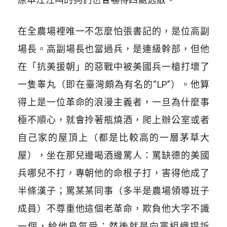
在全農場裡唯一不怎麼怕張書記的，是位高副
場長。高副場長也當過兵，是連級幹部，但他
在「抗美援朝」的惡戰中被美國兵一槍打壞了
一隻睾丸（即在臺灣頗為有名的“LP”）。他算
得上是一位革命的浪漫主義者，一旦為什麼事
極不順心，就會拎著瓶燒酒，爬上辦公室或者
自己家的屋頂上（都是比較高的一層茅草大
屋），坐在那兒邊喝酒邊罵人：罵缺德的美國
兵哪兒不打，專朝他的命根子打，害得他成了
半條漢子；罵某某同事（多半是農場領導班子
成員）不尊重他這個老革命，欺負他大字不識
一個，給他鳥氣受；然後就是向黨組織提訴