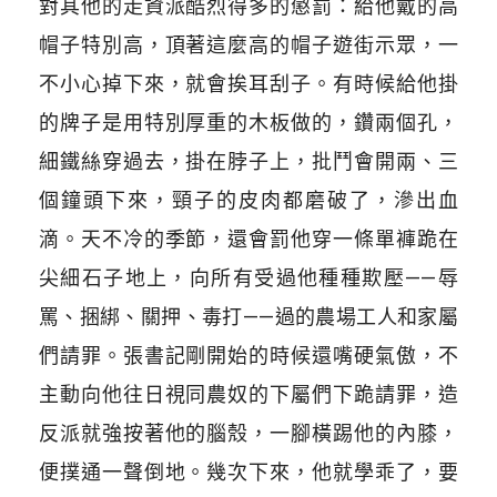
對其他的走資派酷烈得多的懲罰：給他戴的高
帽子特別高，頂著這麼高的帽子遊街示眾，一
不小心掉下來，就會挨耳刮子。有時候給他掛
的牌子是用特別厚重的木板做的，鑽兩個孔，
細鐵絲穿過去，掛在脖子上，批鬥會開兩、三
個鐘頭下來，頸子的皮肉都磨破了，滲出血
滴。天不冷的季節，還會罰他穿一條單褲跪在
尖細石子地上，向所有受過他種種欺壓——辱
罵、捆綁、關押、毒打——過的農場工人和家屬
們請罪。張書記剛開始的時候還嘴硬氣傲，不
主動向他往日視同農奴的下屬們下跪請罪，造
反派就強按著他的腦殼，一腳橫踢他的內膝，
便撲通一聲倒地。幾次下來，他就學乖了，要