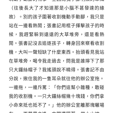
（往後長大了才知道那是小腦不甚發達的緣
故）。別的孩子圍著收割機動手動腳，我只是
站在一邊看熱鬧；張書記用棍子揮擊孩子的時
候，我趕緊躲到遠遠的大草堆旁，還是看熱
鬧。張書記沒去追逐孩子，轉身回來察看收割
機，大叫一聲短缺了什麼東西。抬頭看見我站
在草堆旁，喝令我走過去，問我是誰擰下了那
只大鑼絲帽子？我搖頭說不曉得。張書記不由
分說，揪住我的一隻耳朵就往他的辦公室拖。
一邊拖，一邊斥罵：「你們這幫小雜種，敢碰
我的收割機。一只大鑼絲帽幾十塊錢，你們拿
小命來抵也抵不了。」他的辦公室離那塊曬場