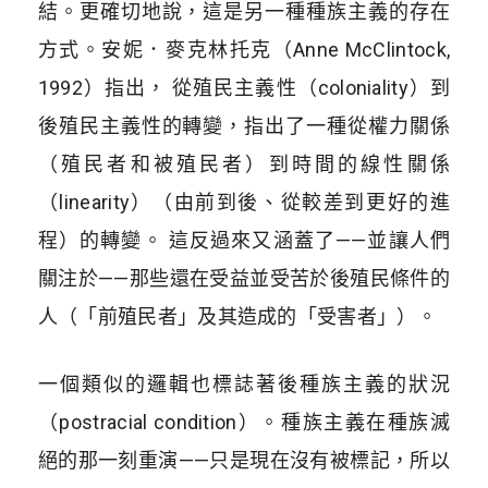
結。更確切地說，這是另一種種族主義的存在
方式。安妮．麥克林托克（Anne McClintock,
1992）指出， 從殖民主義性（coloniality）到
後殖民主義性的轉變，指出了一種從權力關係
（殖民者和被殖民者）到時間的線性關係
（linearity）（由前到後、從較差到更好的進
程）的轉變。 這反過來又涵蓋了——並讓人們
關注於——那些還在受益並受苦於後殖民條件的
人（「前殖民者」及其造成的「受害者」）。
一個類似的邏輯也標誌著後種族主義的狀況
（postracial condition）。種族主義在種族滅
絕的那一刻重演——只是現在沒有被標記，所以