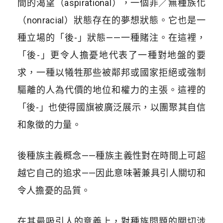
間的渴望（aspirational），一個非╱無種族化
（nonracial）狀態存在的夢想狀態。它也是一
種立場的「後-」狀態——一種賭注。在這裡，
「後-」更令人擔憂地代表了一種對地盤的要
求，一種以犧牲那些被鄰邦或國家拒絕或強制
驅離的人為代價的地位和權力的主張。這裡的
「後-」也使得國旗被廣泛展示，以團聚其自信
和象徵的力量。
後種族主義概念——種族主義性對在時間上可超
越它自己的追求——因此意味著兼具引人關切和
令人擔憂的品質。
在其最吸引人的意義上，對種族問題的關切涉