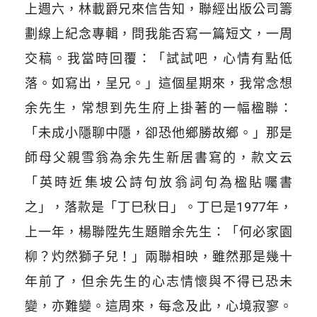
上週六，林載爵兄來信告知，聯經出版公司籌
劃線上紀念專輯，問我能否寫一篇短文，一周
交稿。我當時回覆：「試試吧，心情有點低
落。如寫出，呈兄。」這個星期來，我常念想
余先生，常想到先生府上掛著的一幅楹聯：
「未成小隱聊中隱，卻恐他鄉勝故鄉。」那是
師母父親雪翁為余先生新居書寫的，款文云
「英時近集坡公詩句放翁詞句為楹貼囑書
之」，落款是「丁巳秋日」。丁巳是1977年，
上一年，楊聯陞先生題贈余先生：「何必家園
柳？灼然獅子兒！」兩聯相映，雖然那是幾十
年前了，但余先生的心志情懷與不得已恐未
變，亦難變。這周來，每念及此，心境寂寥。