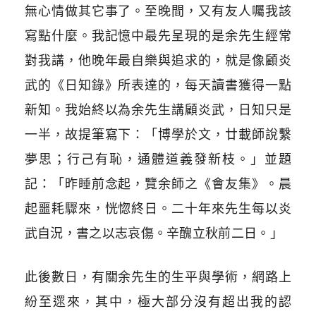
無心情做其它事了。至晚間，又有友人囑我該
寫點什麼。我記憶中最先呈現的是余先生經常
對我講，他晚年最自樂與追求的，就是像顧炎
武的《日知錄》所表達的，每天讀書獲得一點
新知。我始終以為余先生講顧炎武，日知只是
一半，故提筆寫下：「博學於文，廿載師說繫
夢思；行己有恥，通體道義發新枝。」並題
記：「昨睡前念起，覽余師之《會友集》。晨
起噩耗驟來，恍惚終日。二十年來先生每以炎
武自況，書之以志哀傷。辛醜立秋前二日。」
此後數日，有關余先生的生平與學術，網路上
紛至遝來，其中，極大部分沒有超出我的認