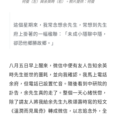
何俊（左）與余英時（右）。照片提供：何俊
這個星期來，我常念想余先生，常想到先生
府上掛著的一幅楹聯：「未成小隱聊中隱，
卻恐他鄉勝故鄉。」
八月五日早上醒來，微信中便有友人告知余英
時先生逝世的噩耗，並向我確認。我馬上電話
余府，但電話已設置忙音。隨後看到中研院的
訃告，余先生真的走了。整個一天心緒恍惚，
除了請友人將我給余先生九秩頌壽時寫的短文
《溫潤而見風骨》轉成微信，以志追念外，全