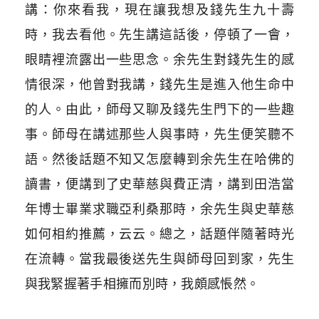
講：你來看我，現在讓我想及錢先生九十壽
時，我去看他。先生講這話後，停頓了一會，
眼睛裡流露出一些思念。余先生對錢先生的感
情很深，他曾對我講，錢先生是進入他生命中
的人。由此，師母又聊及錢先生門下的一些趣
事。師母在講述那些人與事時，先生便笑聽不
語。然後話題不知又怎麼轉到余先生在哈佛的
讀書，便講到了史華慈與費正清，講到田浩當
年博士畢業求職亞利桑那時，余先生與史華慈
如何相約推薦，云云。總之，話題伴隨著時光
在流轉。當我最後送先生與師母回到家，先生
與我緊握著手相擁而別時，我頗感悵然。