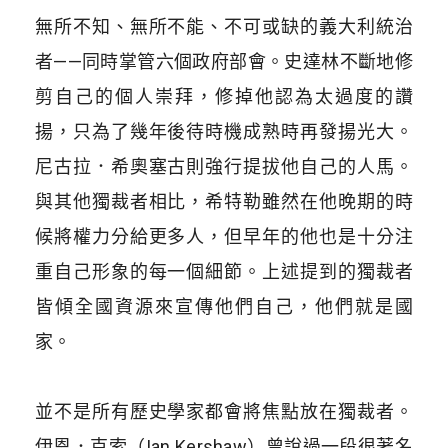
無所不知、無所不能、不可或缺的義大利統治
者——同時掌管六個政府部會。史達林不斷地修
剪自己的個人崇拜，修掉他認為太過度的讚
揚，只為了幾年後待時機成熟時再發揚光大。
尼古拉．希奧塞古則強行提拔他自己的人馬。
與其他獨裁者相比，希特勒雖然在他晚期的時
候將權力分給更多人，但早年的他也是十分注
重自己形象的每一個細節。上述提到的獨裁者
皆傾全國資源來宣傳他們自己，他們就是國
家。
​
並不是所有歷史學家都會將焦點放在獨裁者。
伊恩．克索（Ian Kershaw）曾說過一段很著名