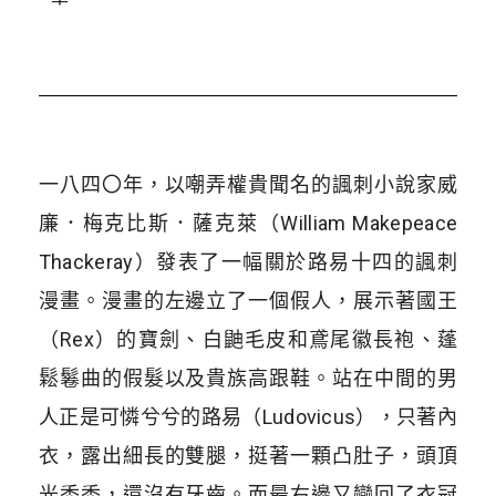
一八四〇年，以嘲弄權貴聞名的諷刺小說家威
廉．梅克比斯．薩克萊（William Makepeace
Thackeray）發表了一幅關於路易十四的諷刺
漫畫。漫畫的左邊立了一個假人，展示著國王
（Rex）的寶劍、白鼬毛皮和鳶尾徽長袍、蓬
鬆鬈曲的假髮以及貴族高跟鞋。站在中間的男
人正是可憐兮兮的路易（Ludovicus），只著內
衣，露出細長的雙腿，挺著一顆凸肚子，頭頂
光禿禿，還沒有牙齒。而最右邊又變回了衣冠