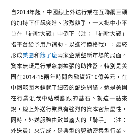
自2014年起，中國線上外送行業在互聯網巨頭
的加持下狂飆突進、激烈競爭，一大批中小平
台在「補貼大戰」中倒下（注：「補貼大戰」
指平台給予用戶補助、以進行價格戰），最終
形成
美團
和
餓了麼
兩家企業壟斷市場的局面。
資本無疑是行業急劇擴張的助推器，特別是美
團在2014-15兩年時間內融資近10億美元，在
中國範圍內鋪就了細密的配送網絡，這是美團
在行業混戰中站穩腳跟的基石。就這一點來
說，線上外送行業具有強烈的資本密集屬性，
同時，外送服務由數量龐大的「騎手」（注：
外送員）來完成，是典型的勞動密集型行業。