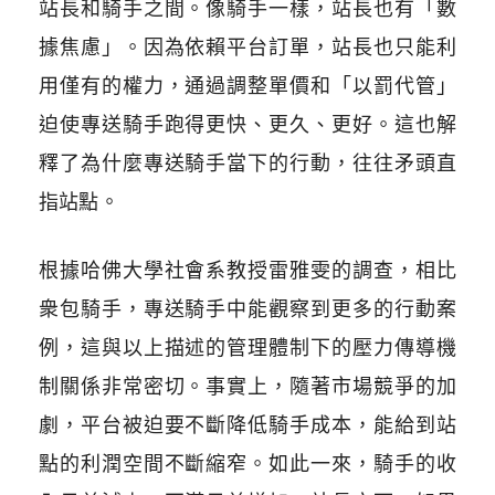
站長和騎手之間。像騎手一樣，站長也有「數
據焦慮」。因為依賴平台訂單，站長也只能利
用僅有的權力，通過調整單價和「以罰代管」
迫使專送騎手跑得更快、更久、更好。這也解
釋了為什麼專送騎手當下的行動，往往矛頭直
指站點。
根據哈佛大學社會系教授雷雅雯的調查，相比
衆包騎手，專送騎手中能觀察到更多的行動案
例，這與以上描述的管理體制下的壓力傳導機
制關係非常密切。事實上，隨著市場競爭的加
劇，平台被迫要不斷降低騎手成本，能給到站
點的利潤空間不斷縮窄。如此一來，騎手的收