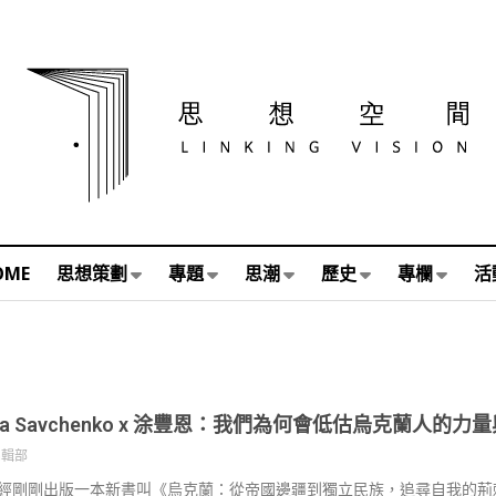
OME
思想策劃
專題
思潮
歷史
專欄
活
ana Savchenko x 涂豐恩：我們為何會低估烏克蘭人的力
編輯部
經剛剛出版一本新書叫《烏克蘭：從帝國邊疆到獨立民族，追尋自我的荊