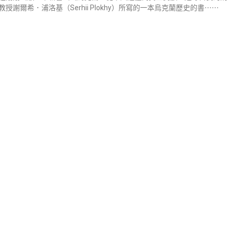
授謝爾希．浦洛基（Serhii Plokhy）所寫的一本烏克蘭歷史的書⋯⋯