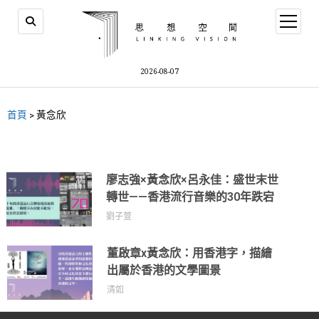
2026-08-07
首頁
>
黃念欣
廖志強×黃念欣×呂永佳：盛世末世
轉世——香港流行音樂的30年跌宕
劉子萱
董啟章x黃念欣：用香港字，描繪
出屬於香港的文學圖景
清如