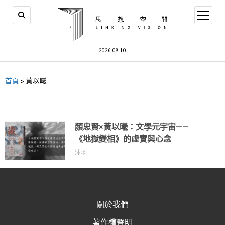
2026-08-10
首頁
>
黃以曦
顏忠賢×黃以曦：文學元宇宙——
《地獄變相》的虛實與心念
沐羽
關於我們
著作權聲明