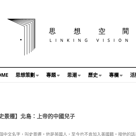
OME
思想策劃
專題
思潮
歷史
專欄
活
史景遷】北島：上帝的中國兒子
個中文名字，叫史景遷。他是英國人，至今也不肯加入美國籍。按他的話