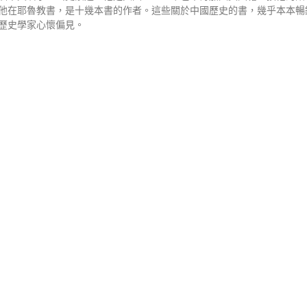
他在耶魯教書，是十幾本書的作者。這些關於中國歷史的書，幾乎本本暢
歷史學家心懷偏見。