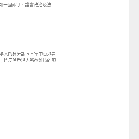
如一國兩制、議會政治及法
港人的身分認同。當中香港青
；這反映香港人所欲維持的現