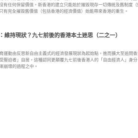
沒有任何保留價值。新香港的建立只能始於摧毁現存一切傳統及舊制度（
只有完全摧毁舊價值（包括香港的經濟價值）始能帶來香港的重生。
：維持現狀？九七前後的香港本土迷思（二之一）
育運動由反思新自由主義式的經濟發展現狀為起始點，進而擴大至追問香
受壓迫者」自居，這種認同更顛覆九七前後香港人的「自由經濟人」身分
漸崩壞的過程之中。