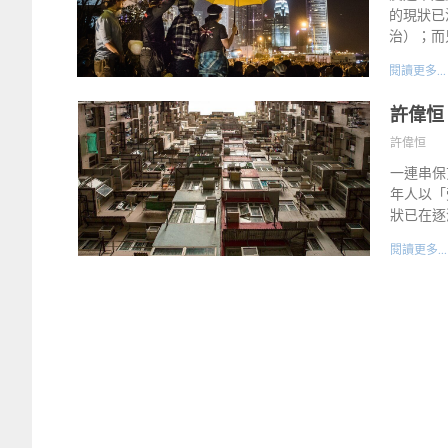
的現狀已
治）；而
閱讀更多...
許偉恒
許偉恒
一連串保
年人以「
狀已在逐
閱讀更多...