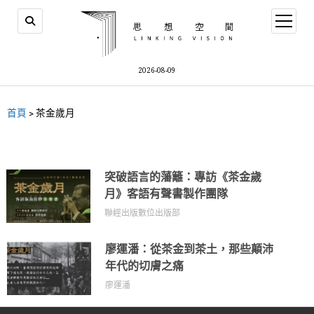
2026-08-09
首頁
>
茶金歲月
突破語言的藩籬：專訪《茶金歲
月》客語有聲書製作團隊
聯經出版數位出版部
廖運潘：從茶金到茶土，那些顛沛
年代的切膚之痛
廖運潘