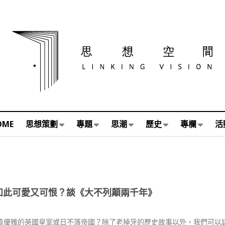
OME
思想策劃
專題
思潮
歷史
專欄
活
何如此可愛又可恨？談《大不列顛兩千年》
貴優雅的英國皇室或日不落帝國？除了老掉牙的歷史故事以外，我們可以