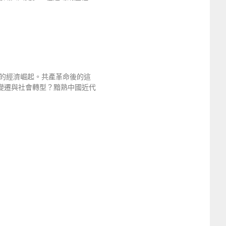
今的經濟崛起。共產革命後的這
變遷與社會轉型？黯熟中國近代