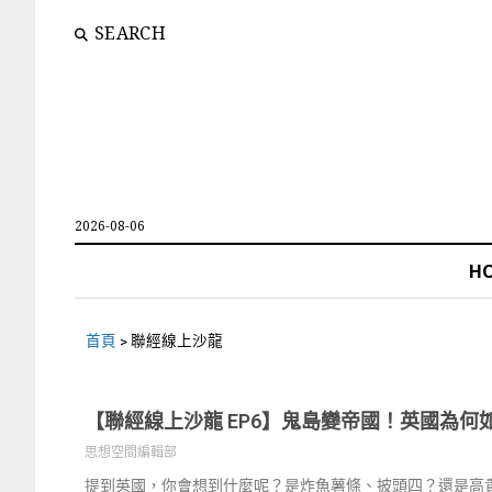
SEARCH
2026-08-06
H
首頁
>
聯經線上沙龍
【聯經線上沙龍 EP6】鬼島變帝國！英國為
思想空間編輯部
提到英國，你會想到什麼呢？是炸魚薯條、披頭四？還是高