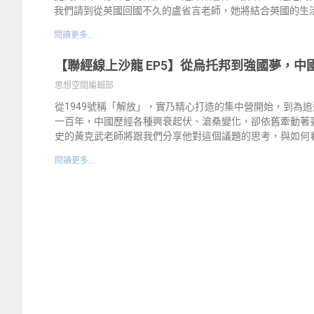
我們請到從英國回國不久的盧省言老師，她將結合英國的生
閱讀更多...
【聯經線上沙龍 EP5】從烏托邦到強國夢，
思想空間編輯部
從1949號稱「解放」，實乃精心打造的集中營開始，到為
一百年，中國歷經各種興衰起伏、滄桑變化，卻依舊牽動著
史的黃克武老師將跟我們分享他對這個議題的思考，與如何
閱讀更多...