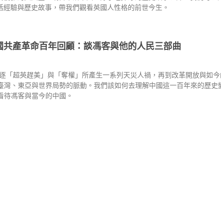
活經驗與歷史故事，帶我們觀看英國人性格的前世今生。
中國共產革命百年回顧：談馮客與他的人民三部曲
追逐「超英趕美」與「奪權」所產生一系列天災人禍，再到改革開放與如
臺灣、東亞與世界局勢的脈動。我們該如何去理解中國這一百年來的歷史
看待馮客與當今的中國。