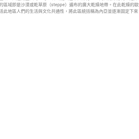
的區域即是沙漠或乾草原（steppe）遍布的廣大乾燥地帶。在此乾燥的
活此地區人們的生活與文化共通性，將此區統括稱為內亞並逐漸固定下來