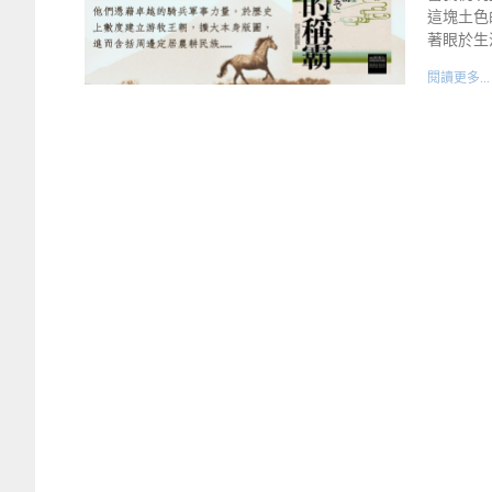
這塊土色
著眼於生
閱讀更多...