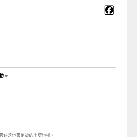
動
著缺乏地表植被的土壤地帶，