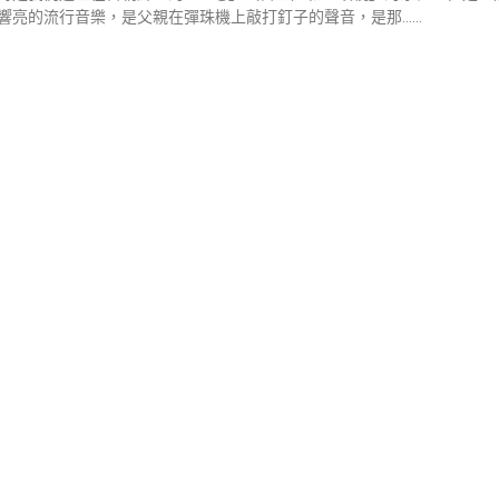
響亮的流行音樂，是父親在彈珠機上敲打釘子的聲音，是那……