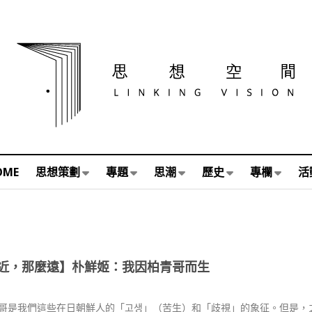
OME
思想策劃
專題
思潮
歷史
專欄
活
近，那麼遠】朴鮮姬：我因柏青哥而生
哥是我們這些在日朝鮮人的「고생」（苦生）和「歧視」的象征。但是，