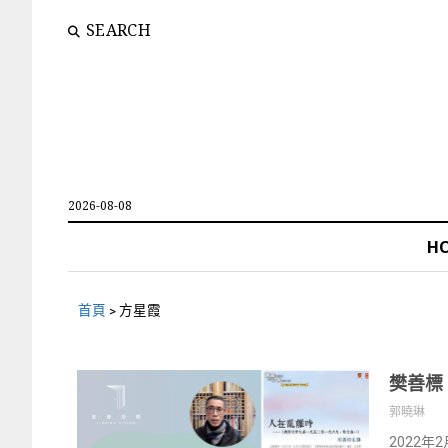
SEARCH
2026-08-08
H
首頁
>
方星霞
樊善標
郭曉琳
2022