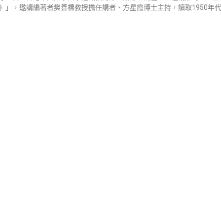
》」，邀請編著者樊善標教授擔任講者、方星霞博士主持，讀取1950年