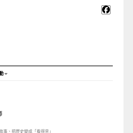
動
師
故事、把歷史變成「看得見」