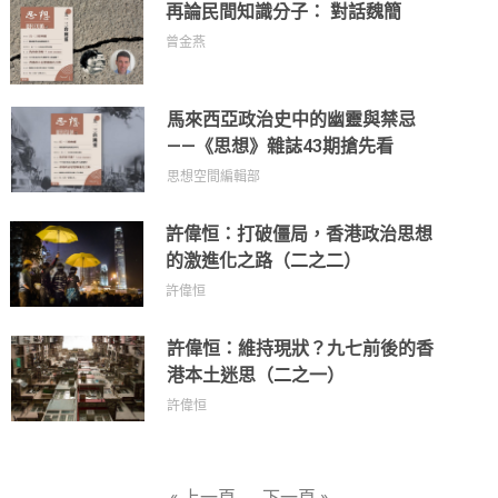
再論民間知識分子： 對話魏簡
曾金燕
馬來西亞政治史中的幽靈與禁忌
——《思想》雜誌43期搶先看
思想空間編輯部
許偉恒：打破僵局，香港政治思想
的激進化之路（二之二）
許偉恒
許偉恒：維持現狀？九七前後的香
港本土迷思（二之一）
許偉恒
« 上一頁
下一頁 »