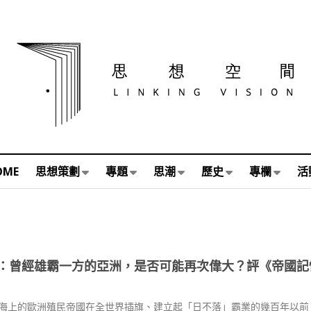
OME
思想策劃
專題
思潮
歷史
專欄
活
：曾經雄霸一方的亞洲，是否可能再次偉大？評《帝國記
海上的歐洲殖民帝國在全世界插旗、建立起「日不落」霸業的幾百年以前