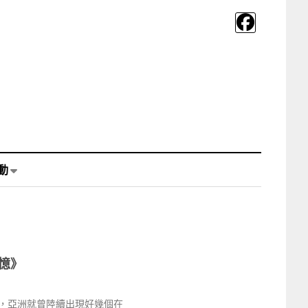
動
憶》
，亞洲就曾陸續出現好幾個在