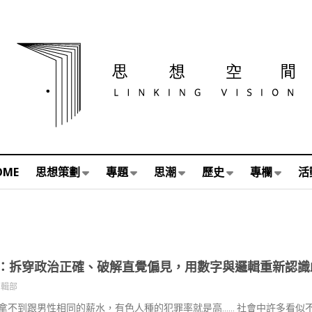
OME
思想策劃
專題
思潮
歷史
專欄
活
：拆穿政治正確、破解直覺偏見，用數字與邏輯重新認識
編輯部
拿不到跟男性相同的薪水，有色人種的犯罪率就是高…… 社會中許多看似