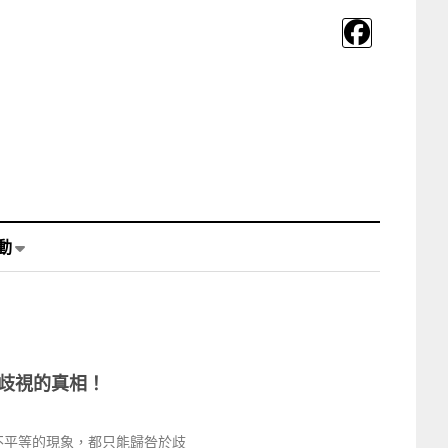
動
歧視的真相！
不平等的現象，都只能歸咎於歧