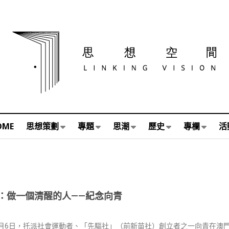
OME
思想策劃
專題
思潮
歷史
專欄
活
：做一個清醒的人——紀念向青
年7月6日，托派社會運動者、「先驅社」（前新苗社）創立者之一向青在澳門