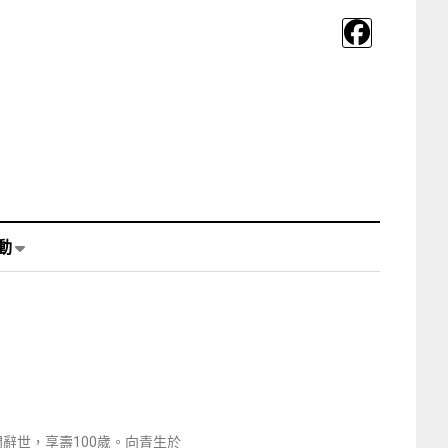
動
辭世，享壽100歲。向青生於