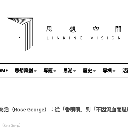
OME
思想策劃
專題
思潮
歷史
專欄
活
喬治（Rose George）：從「香噴噴」到「不因流血
ose George）