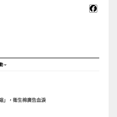
動
而退縮」，衛生棉廣告血淚