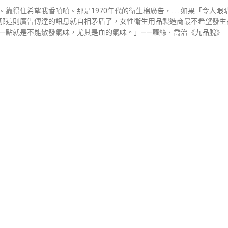
。靠得住希望我香噴噴。那是1970年代的衛生棉廣告，……如果「令人
那這則廣告傳達的訊息就自相矛盾了，女性衛生用品製造商最不希望發生
一點就是不能散發氣味，尤其是血的氣味。」——蘿絲．喬治《九品脫》