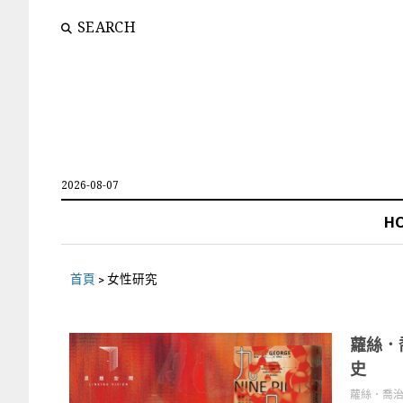
SEARCH
2026-08-07
H
首頁
>
女性研究
蘿絲．
史
蘿絲．喬治（R