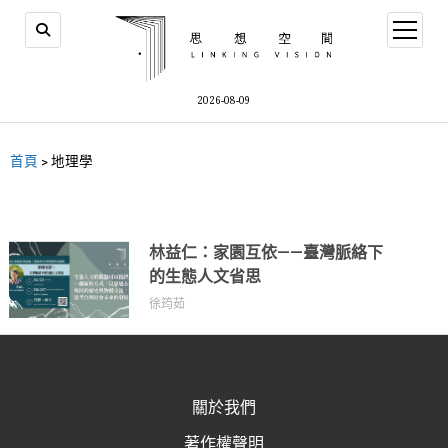
2026-08-09
首頁
>
地理學
林益仁：家園互依——臺灣脈絡下
的生態人文省思
徐筠茹
關於我們
著作權聲明