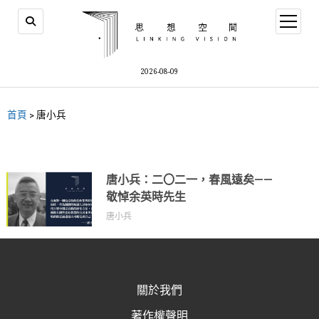
2026-08-09
首頁
>
唐小兵
唐小兵：二〇二一，春風遠矣——
敬悼余英時先生
唐小兵
關於我們
著作權聲明