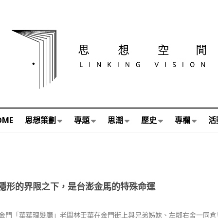
OME
思想策劃
專題
思潮
歷史
專欄
活
隱形的界限之下，是台澎金馬的特殊命運
金門「華華理髮廳」老闆林壬華在金門街上與兄弟姊妹、左鄰右舍一同倉