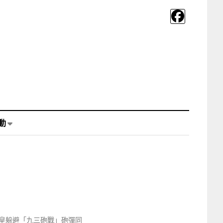
動
皇躲避「九三砲戰」砲彈同