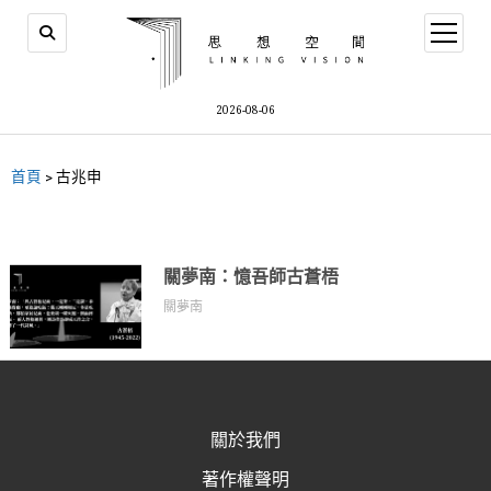
2026-08-06
首頁
>
古兆申
關夢南：憶吾師古蒼梧
關夢南
關於我們
著作權聲明