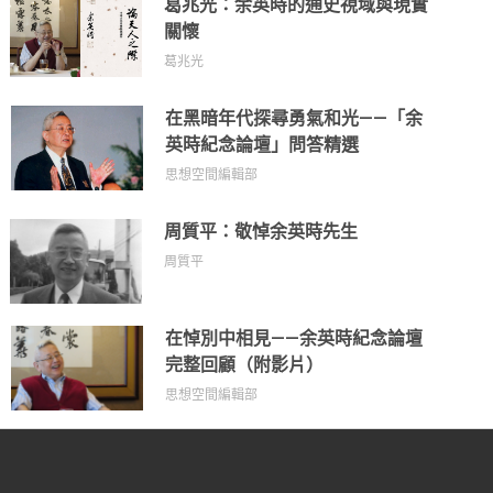
葛兆光：余英時的通史視域與現實
關懷
葛兆光
在黑暗年代探尋勇氣和光——「余
英時紀念論壇」問答精選
思想空間編輯部
周質平：敬悼余英時先生
周質平
在悼別中相見——余英時紀念論壇
完整回顧（附影片）
思想空間編輯部