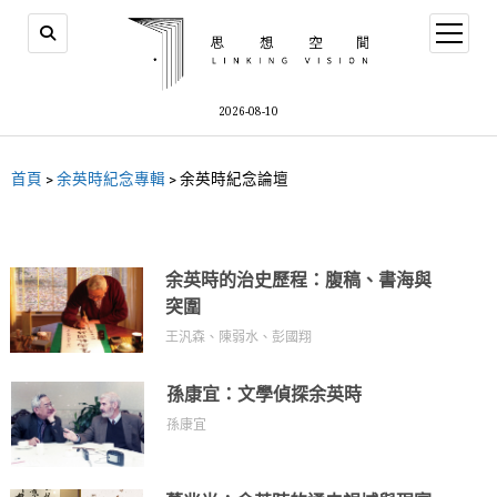
2026-08-10
首頁
>
余英時紀念專輯
>
余英時紀念論壇
余英時的治史歷程：腹稿、書海與
突圍
王汎森、陳弱水、彭國翔
孫康宜：文學偵探余英時
孫康宜